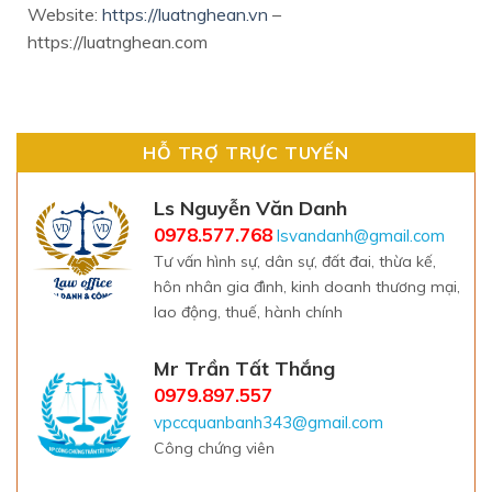
Website:
https://luatnghean.vn
–
https://luatnghean.com
HỖ TRỢ TRỰC TUYẾN
Ls Nguyễn Văn Danh
0978.577.768
lsvandanh@gmail.com
Tư vấn hình sự, dân sự, đất đai, thừa kế,
hôn nhân gia đình, kinh doanh thương mại,
lao động, thuế, hành chính
Mr Trần Tất Thắng
0979.897.557
vpccquanbanh343@gmail.com
Công chứng viên