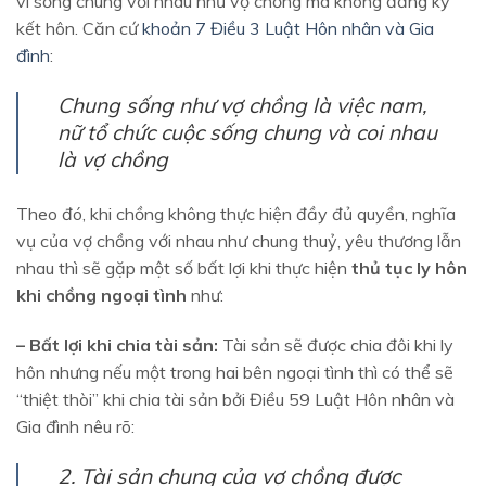
vi sống chung với nhau như vợ chồng mà không đăng ký
kết hôn. Căn cứ
khoản 7 Điều 3 Luật Hôn nhân và Gia
đình
:
Chung sống như vợ chồng là việc nam,
nữ tổ chức cuộc sống chung và coi nhau
là vợ chồng
Theo đó, khi chồng không thực hiện đầy đủ quyền, nghĩa
vụ của vợ chồng với nhau như chung thuỷ, yêu thương lẫn
nhau thì sẽ gặp một số bất lợi khi thực hiện
thủ tục ly hôn
khi chồng ngoại tình
như:
– Bất lợi khi chia tài sản:
Tài sản sẽ được chia đôi khi ly
hôn nhưng nếu một trong hai bên ngoại tình thì có thể sẽ
“thiệt thòi” khi chia tài sản bởi Điều 59 Luật Hôn nhân và
Gia đình nêu rõ:
2. Tài sản chung của vợ chồng được