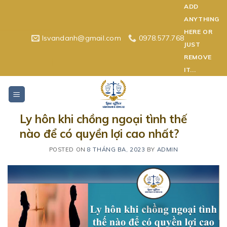
Skip
ADD
to
ANYTHING
content
HERE OR
lsvandanh@gmail.com
0978.577.768
JUST
REMOVE
IT...
Ly hôn khi chồng ngoại tình thế
nào để có quyền lợi cao nhất?
POSTED ON
8 THÁNG BA, 2023
BY
ADMIN