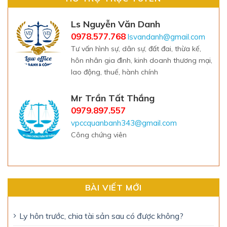
Ls Nguyễn Văn Danh
0978.577.768
lsvandanh@gmail.com
Tư vấn hình sự, dân sự, đất đai, thừa kế,
hôn nhân gia đình, kinh doanh thương mại,
lao động, thuế, hành chính
Mr Trần Tất Thắng
0979.897.557
vpccquanbanh343@gmail.com
Công chứng viên
BÀI VIẾT MỚI
Ly hôn trước, chia tài sản sau có được không?