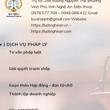
Trụ sở: 288 đường Nguyễn Trãi, phường
Vinh Phú, tỉnh Nghệ An.
Điện thoại:
0978.577.768 – 0946.086.432
Email:
lsvandanh@gmail.com
Website:
https://luatnghean.vn –
https://luatnghean.com
| DỊCH VỤ PHÁP LÝ
Tư vấn pháp luật
Giải quyết tranh chấp
Soạn thảo Hợp đồng - đơn từ</h5
Thành lập doanh nghiệp