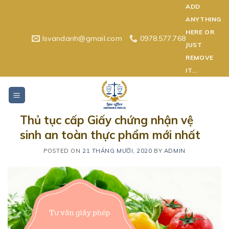
Skip
ADD
to
ANYTHING
content
HERE OR
lsvandanh@gmail.com
0978.577.768
JUST
REMOVE
IT...
Thủ tục cấp Giấy chứng nhận vệ
sinh an toàn thực phẩm mới nhất
POSTED ON
21 THÁNG MƯỜI, 2020
BY
ADMIN