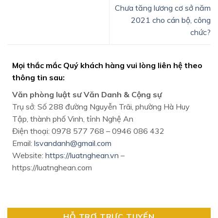
Chưa tăng lương cơ sở năm
2021 cho cán bộ, công
chức?
Mọi thắc mắc Quý khách hàng vui lòng liên hệ theo
thông tin sau:
Văn phòng luật sư Văn Danh & Cộng sự
Trụ sở: Số 288 đường Nguyễn Trãi, phường Hà Huy
Tập, thành phố Vinh, tỉnh Nghệ An
Điện thoại: 0978 577 768 – 0946 086 432
Email:
lsvandanh@gmail.com
Website:
https://luatnghean.vn
–
https://luatnghean.com
HỖ TRỢ TRỰC TUYẾN