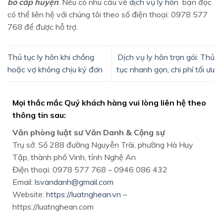
bỏ cấp huyện
. Nếu có nhu cầu về
dịch vụ ly hôn
bạn đọc
có thể liên hệ với chúng tôi theo số điện thoại: 0978 577
768 để được hỗ trợ.
Thủ tục ly hôn khi chồng
Dịch vụ ly hôn trọn gói: Thủ
hoặc vợ không chịu ký đơn
tục nhanh gọn, chi phí tối ưu
Mọi thắc mắc Quý khách hàng vui lòng liên hệ theo
thông tin sau:
Văn phòng luật sư Văn Danh & Cộng sự
Trụ sở: Số 288 đường Nguyễn Trãi, phường Hà Huy
Tập, thành phố Vinh, tỉnh Nghệ An
Điện thoại: 0978 577 768 – 0946 086 432
Email:
lsvandanh@gmail.com
Website:
https://luatnghean.vn
–
https://luatnghean.com