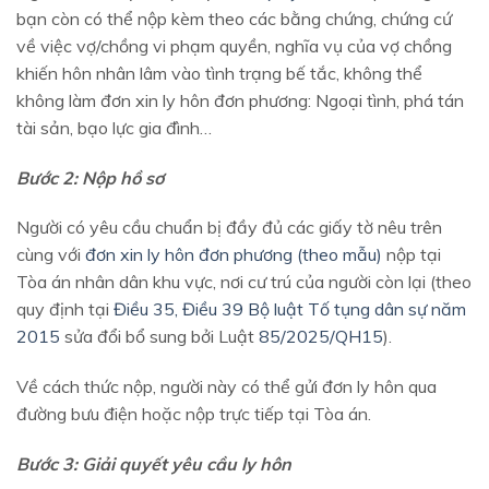
bạn còn có thể nộp kèm theo các bằng chứng, chứng cứ
về việc vợ/chồng vi phạm quyền, nghĩa vụ của vợ chồng
khiến hôn nhân lâm vào tình trạng bế tắc, không thể
không làm đơn xin ly hôn đơn phương: Ngoại tình, phá tán
tài sản, bạo lực gia đình…
Bước 2: Nộp hồ sơ
Người có yêu cầu chuẩn bị đầy đủ các giấy tờ nêu trên
cùng với
đơn xin ly hôn đơn phương (theo mẫu)
nộp tại
Tòa án nhân dân khu vực, nơi cư trú của người còn lại (theo
quy định tại
Điều 35, Điều 39 Bộ luật Tố tụng dân sự năm
2015
sửa đổi bổ sung bởi Luật
85/2025/QH15
).
Về cách thức nộp, người này có thể gửi đơn ly hôn qua
đường bưu điện hoặc nộp trực tiếp tại Tòa án.
Bước 3: Giải quyết yêu cầu ly hôn