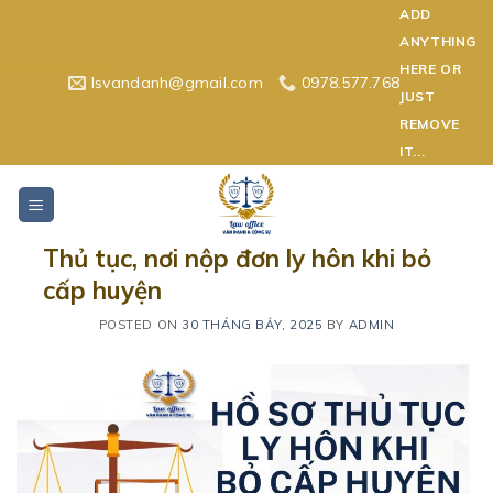
Skip
ADD
to
ANYTHING
content
HERE OR
lsvandanh@gmail.com
0978.577.768
JUST
REMOVE
IT...
Thủ tục, nơi nộp đơn ly hôn khi bỏ
cấp huyện
POSTED ON
30 THÁNG BẢY, 2025
BY
ADMIN