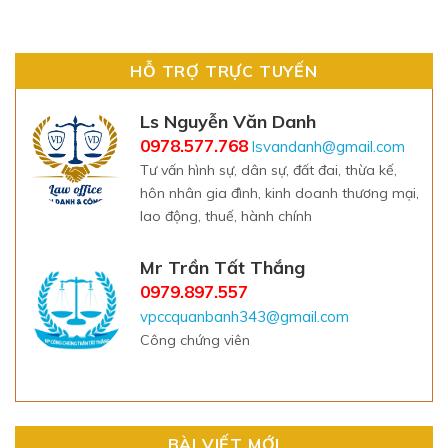
HỖ TRỢ TRỰC TUYẾN
Ls Nguyễn Văn Danh
0978.577.768
lsvandanh@gmail.com
Tư vấn hình sự, dân sự, đất đai, thừa kế,
hôn nhân gia đình, kinh doanh thương mại,
lao động, thuế, hành chính
Mr Trần Tất Thắng
0979.897.557
vpccquanbanh343@gmail.com
Công chứng viên
BÀI VIẾT MỚI