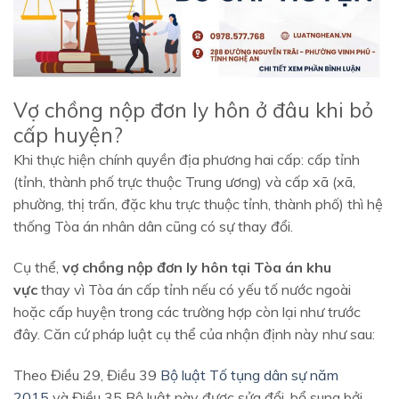
Vợ chồng nộp đơn ly hôn ở đâu khi bỏ
cấp huyện?
Khi thực hiện chính quyền địa phương hai cấp: cấp tỉnh
(tỉnh, thành phố trực thuộc Trung ương) và cấp xã (xã,
phường, thị trấn, đặc khu trực thuộc tỉnh, thành phố) thì hệ
thống Tòa án nhân dân cũng có sự thay đổi.
Cụ thể,
vợ chồng nộp đơn ly hôn tại Tòa án khu
vực
thay vì Tòa án cấp tỉnh nếu có yếu tố nước ngoài
hoặc cấp huyện trong các trường hợp còn lại như trước
đây. Căn cứ pháp luật cụ thể của nhận định này như sau:
Theo Điều 29, Điều 39
Bộ luật Tố tụng dân sự năm
2015
và Điều 35 Bộ luật này được sửa đổi, bổ sung bởi