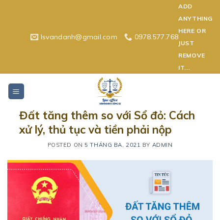
Skip
ADD
to
ANYTHING
content
HERE OR
lsvandanh@gmail.com
0978.577.768
JUST
REMOVE
IT...
Đất tăng thêm so với Sổ đỏ: Cách
xử lý, thủ tục và tiền phải nộp
POSTED ON
5 THÁNG BA, 2021
BY
ADMIN