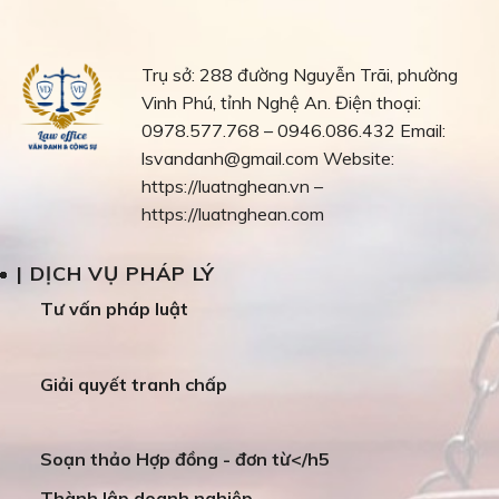
Trụ sở: 288 đường Nguyễn Trãi, phường
Vinh Phú, tỉnh Nghệ An.
Điện thoại:
0978.577.768 – 0946.086.432
Email:
lsvandanh@gmail.com
Website:
https://luatnghean.vn –
https://luatnghean.com
| DỊCH VỤ PHÁP LÝ
Tư vấn pháp luật
Giải quyết tranh chấp
Soạn thảo Hợp đồng - đơn từ</h5
Thành lập doanh nghiệp