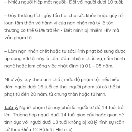
– Nhiều người hiếp một người;- Đối với người dưới 10 tuổi;
– Gây thương tích, gây tổn hại cho sức khỏe hoặc gây rối
loạn tâm thần và hành vi của nạn nhân mà tỷ lệ tổn
thương cơ thể 61% trở lên;- Biết mình bị nhiễm HIV mà
vẫn phạm tội;
– Làm nạn nhân chết hoặc tự sát.Hình phạt bổ sung được
áp dụng với tội này là cấm đảm nhiệm chức vụ, cấm hành
nghề hoặc làm công việc nhất định từ 01 – 05 năm.
Như vậy, tùy theo tính chất, mức độ phạm tội, nếu hiếp
dâm người dưới 16 tuổi có thai, người phạm tội có thể bị
phạt tù đến 20 năm, tù chung thân hoặc tử hình.
Lưu ý:
Người phạm tội này phải là người từ đủ 14 tuổi trở
lên. Trường hợp người dưới 14 tuổi giao cấu hoặc quan hệ
tình dục với người dưới 13 tuổi không bị xử lý hình sự (căn
cứ theo Điều 12 Bộ luật Hình sự).