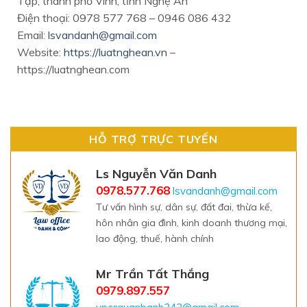
Tập, thành phố Vinh, tỉnh Nghệ An
Điện thoại: 0978 577 768 – 0946 086 432
Email:
lsvandanh@gmail.com
Website:
https://luatnghean.vn
–
https://luatnghean.com
HỖ TRỢ TRỰC TUYẾN
Ls Nguyễn Văn Danh
0978.577.768
lsvandanh@gmail.com
Tư vấn hình sự, dân sự, đất đai, thừa kế,
hôn nhân gia đình, kinh doanh thương mại,
lao động, thuế, hành chính
Mr Trần Tất Thắng
0979.897.557