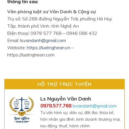
thông tin sau:
Văn phòng luật sư Văn Danh & Cộng sự
Trụ sở: Số 288 đường Nguyễn Trãi, phường Hà Huy
Tập, thành phố Vinh, tỉnh Nghệ An
Điện thoại: 0978 577 768 – 0946 086 432
Email:
lsvandanh@gmail.com
Website:
https://luatnghean.vn
–
https://luatnghean.com
HỖ TRỢ TRỰC TUYẾN
Ls Nguyễn Văn Danh
0978.577.768
lsvandanh@gmail.com
Tư vấn hình sự, dân sự, đất đai, thừa kế,
hôn nhân gia đình, kinh doanh thương mại,
lao động, thuế, hành chính