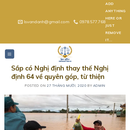
Skip
ADD
to
ANYTHING
content
HERE OR
lsvandanh@gmail.com
0978.577.768
JUST
REMOVE
IT...
Sắp có Nghị định thay thế Nghị
định 64 về quyên góp, từ thiện
POSTED ON
27 THÁNG MƯỜI, 2020
BY
ADMIN