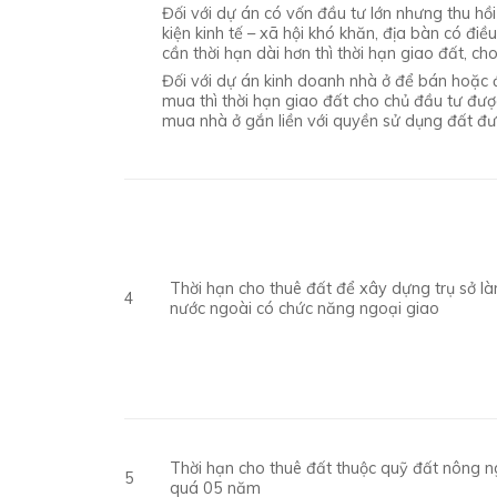
Đối với dự án có vốn đầu tư lớn nhưng thu hồ
kiện kinh tế – xã hội khó khăn, địa bàn có điề
cần thời hạn dài hơn thì thời hạn giao đất, 
Đối với dự án kinh doanh nhà ở để bán hoặc 
mua thì thời hạn giao đất cho chủ đầu tư đượ
mua nhà ở gắn liền với quyền sử dụng đất đượ
Thời hạn cho thuê đất để xây dựng trụ sở là
4
nước ngoài có chức năng ngoại giao
Thời hạn cho thuê đất thuộc quỹ đất nông ng
5
quá 05 năm