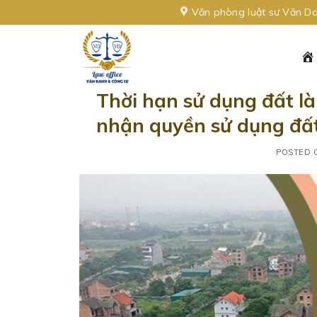
Skip
Văn phòng luật sư Văn Da
to
content
Thời hạn sử dụng đất là
nhận quyền sử dụng đất
POSTED