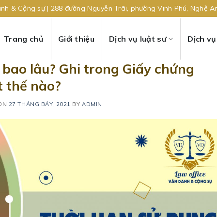
nh & Cộng sự | 288 đường Nguyễn Trãi, phường Vinh Phú, Nghệ A
Trang chủ
Giới thiệu
Dịch vụ luật sư
Dịch v
 bao lâu? Ghi trong Giấy chứng
 thế nào?
 ON
27 THÁNG BẢY, 2021
BY
ADMIN