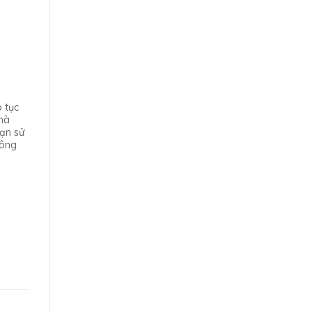
p tục
hà
hạn sử
hông