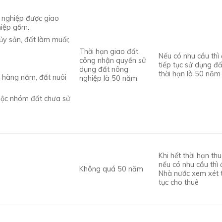
g nghiệp được giao
hiệp gồm:
ủy sản, đất làm muối;
Thời hạn giao đất,
Nếu có nhu cầu thì
công nhận quyền sử
tiếp tục sử dụng đấ
dụng đất nông
thời hạn là 50 năm
y hàng năm, đất nuôi
nghiệp là 50 năm
thuộc nhóm đất chưa sử
Khi hết thời hạn thu
nếu có nhu cầu thì
Không quá 50 năm
Nhà nước xem xét 
tục cho thuê