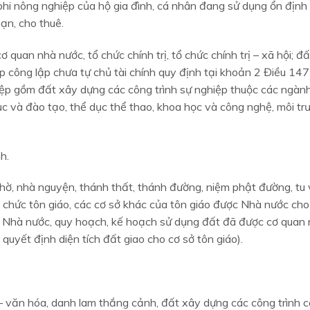
 phi nông nghiệp của hộ gia đình, cá nhân đang sử dụng ổn địn
ạn, cho thuê.
 quan nhà nước, tổ chức chính trị, tổ chức chính trị – xã hội; đ
p công lập chưa tự chủ tài chính quy định tại khoản 2 Điều 147
iệp gồm đất xây dựng các công trình sự nghiệp thuộc các ngàn
 dục và đào tạo, thể dục thể thao, khoa học và công nghệ, môi tr
h.
hờ, nhà nguyện, thánh thất, thánh đường, niệm phật đường, tu 
tổ chức tôn giáo, các cơ sở khác của tôn giáo được Nhà nước ch
a Nhà nước, quy hoạch, kế hoạch sử dụng đất đã được cơ quan
yết định diện tích đất giao cho cơ sở tôn giáo).
 sử – văn hóa, danh lam thắng cảnh, đất xây dựng các công trình 