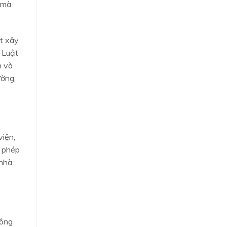
h mà
ất xây
 Luật
h và
ường,
viện,
o phép
 nhà
công