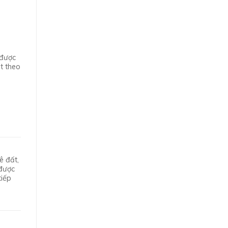
 được
t theo
ê đất,
 được
tiếp