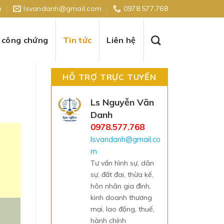
n
lsvandanh@gmail.com
0978.577.768
ụ công chứng
Tin tức
Liên hệ
HỖ TRỢ TRỰC TUYẾN
Ls Nguyễn Văn
Danh
0978.577.768
lsvandanh@gmail.co
m
Tư vấn hình sự, dân
sự, đất đai, thừa kế,
hôn nhân gia đình,
kinh doanh thương
mại, lao động, thuế,
hành chính