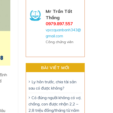
Mr Trần Tất
Thắng
0979.897.557
vpccquanbanh343@
gmail.com
Công chứng viên
BÀI VIẾT MỚI
định
ế
Ly hôn trước, chia tài sản
sau có được không?
Có đúng người không có vợ,
chồng, con được nhận 2,2 –
2,8 triệu đồng/tháng từ năm
lâu