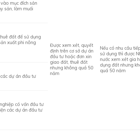
 vào mục đích sản
ủy sản, làm muối
 thuê đất để sử dụng
sản xuất phi nông
Được xem xét, quyết
Nếu có nhu cầu tiế
định trên cơ sở dự án
sử dụng thì được N
đầu tư hoặc đơn xin
nước xem xét gia 
giao đất, thuê đất
dụng đất nhưng k
nhưng không quá 50
quá 50 năm
năm
 các dự án đầu tư
nghiệp có vốn đầu tư
iện các dự án đầu tư