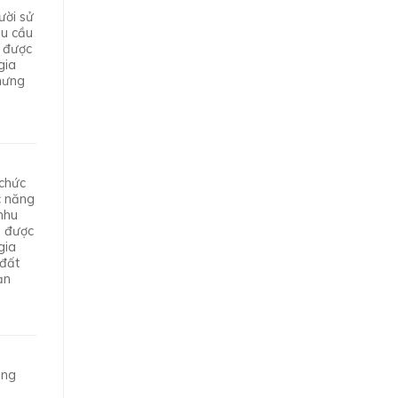
ười sử
hu cầu
ì được
gia
hưng
 chức
c năng
nhu
ì được
gia
 đất
ạn
ông