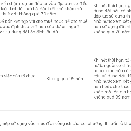
i vốn chậm, dự án đầu tư vào địa bàn có điều
Khi hết thời hạn, ng
u kiện kinh tế – xã hội đặc biệt khó khăn mà
dụng đất nếu có n
cho thuê đất không quá 70 năm.
tiếp tục sử dụng th
Nhà nước xem xét 
để bán kết hợp với cho thuê hoặc để cho thuê
hạn sử dụng đất n
c xác định theo thời hạn của dự án; người
không quá 70 năm
c sử dụng đất ổn định lâu dài.
Khi hết thời hạn, tổ
nước ngoài có chứ
ngoại giao nếu có 
m việc của tổ chức
cầu sử dụng đất th
Không quá 99 năm
Nhà nước xem xét 
hạn hoặc cho thuê
khác, mỗi lần gia h
không quá 99 năm
hiệp sử dụng vào mục đích công ích của xã, phường, thị trấn là kh